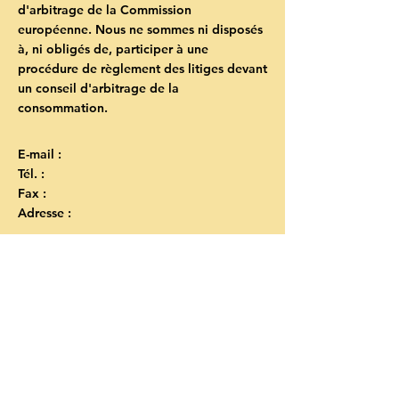
d'arbitrage de la Commission
européenne. Nous ne sommes ni disposés
à, ni obligés de, participer à une
procédure de règlement des litiges devant
un conseil d'arbitrage de la
consommation.
E-mail :
Tél. :
Fax :
Adresse :
Orchestre
symphonique
des jeunes de
l'Outaouais